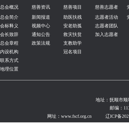
总会概况
慈善资讯
慈善项目
慈善志愿者
总会简介
新闻报道
助医扶残
志愿者活动
会标释义
视频中心
安老助孤
志愿者团队
会长致辞
通知公告
救灾扶贫
加入志愿者
总会章程
政策法规
支教助学
内设机构
冠名项目
联系方式
地理位置
地址：抚顺市顺
邮编：11300
网址：
www.fscf.org.cn
辽ICP备202